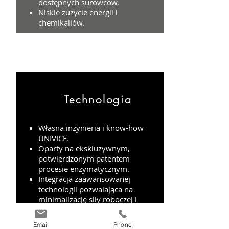
dostępnych surowców.
Niskie zużycie energii i
chemikaliów.
Technologia
Własna inżynieria i know-how
UNIVICE.
Oparty na ekskluzywnym,
potwierdzonym patentem
procesie enzymatycznym.
Integracja zaawansowanej
technologii pozwalająca na
minimalizację siły roboczej i
zdalny nadzór w wielu
lokalizacjach
Email
Phone