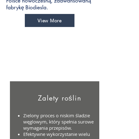
Polsce nowoczesną, zaawansowaną
fabrykę Biodiesla.
View More
Zalety roślin
Zielony proces o niskim śladzie
węglowym, który spełnia surowe
wymagania przepisów.
Efektywne wykorzystanie wielu